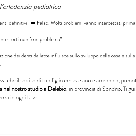
ull’ortodonzia pediatrica
nti definitivi” ➡️ Falso. Molti problemi vanno intercettati prima
sono storti non è un problema”
ione dei denti da latte influisce sullo sviluppo delle ossa e sulla
.
zza che il sorriso di tuo figlio cresca sano e armonico, preno
a nel nostro studio a Delebio
, in provincia di Sondrio. Ti g
nza in ogni fase.