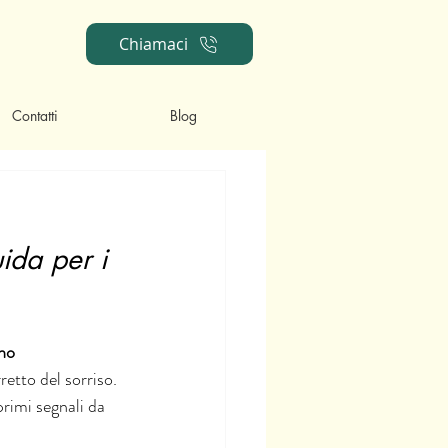
Chiamaci
Contatti
Blog
ida per i 
no 
etto del sorriso. 
 primi segnali da 