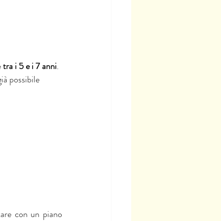
 
tra i 5 e i 7 anni
. 
à possibile 
tare con un piano 