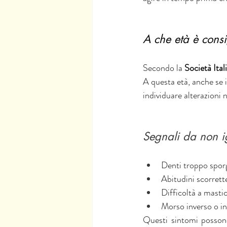
A che età è consi
Secondo la 
Società Ital
A questa età, anche se 
individuare alterazioni 
Segnali da non i
Denti troppo sporg
Abitudini scorrett
Difficoltà a masti
Morso inverso o i
Questi sintomi possono