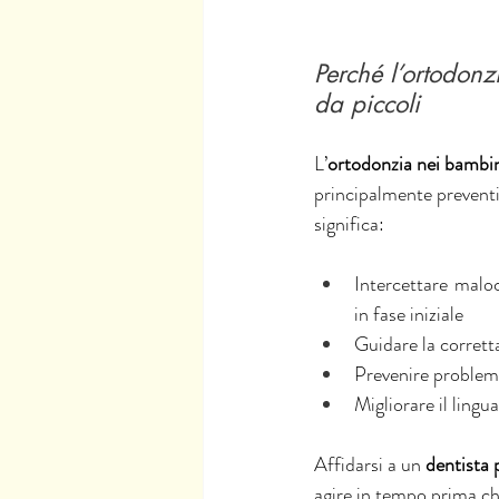
Perché l’ortodonz
da piccoli
L’
ortodonzia nei bambi
principalmente preventi
significa:
Intercettare maloc
in fase iniziale
Guidare la corrett
Prevenire problemi
Migliorare il lingu
Affidarsi a un 
dentista 
agire in tempo prima ch