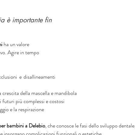
ia è importante fin 
ni
 ha un valore 
vo. Agire in tempo 
clusioni e disallineamenti 
a crescita della mascella e mandibola
 futuri più complessi e costosi
aggio e la respirazione
per bambini a Delebio
, che conosce le fasi dello sviluppo dentale
e insorgano complicazioni funzionali o estetiche