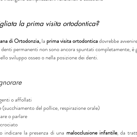
gliata la prima visita ortodontica?
iana di Ortodonzia,
 la 
prima visita ortodontica
 dovrebbe avvenire
i denti permanenti non sono ancora spuntati completamente, è gi
nello sviluppo osseo o nella posizione dei denti.
gnorare
enti o affollati
e (succhiamento del pollice, respirazione orale)
care o parlare
ncrociato
 indicare la presenza di una 
malocclusione infantile
, da trat