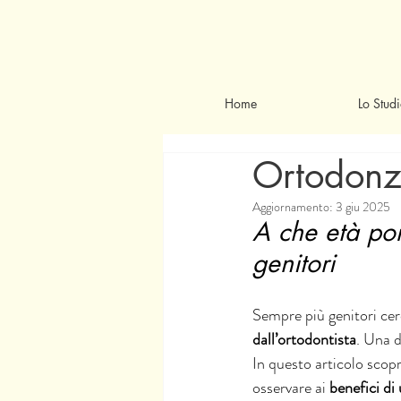
Home
Lo Stud
Ortodonzi
Aggiornamento:
3 giu 2025
A che età por
genitori
Sempre più genitori ce
dall’ortodontista
. Una d
In questo articolo scopr
osservare ai 
benefici di