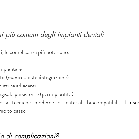
hi più comuni degli impianti dentali
i, le complicanze più note sono:
 implantare
nto (mancata osteointegrazione)
rutture adiacenti
ivale persistente (perimplantite)
ie a tecniche moderne e materiali biocompatibili, il 
risc
 molto basso
io di complicazioni?