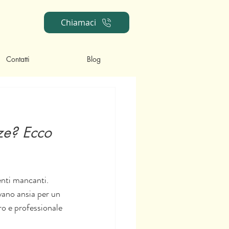
Chiamaci
Contatti
Blog
nze? Ecco 
denti mancanti. 
vano ansia per un 
ro e professionale 