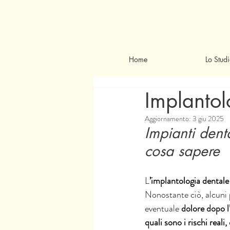
Home
Lo Stud
Implantol
Aggiornamento:
3 giu 2025
Impianti dent
cosa sapere
L
’implantologia dentale
Nonostante ciò, alcuni 
eventuale 
dolore dopo l
quali sono i rischi real