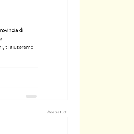
rovincia di 
e 
i, ti aiuteremo 
Mostra tutti