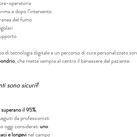
 pre-operatoria
prima e dopo l’intervento
ranea del fumo
egolari
supporto
so di tecnologia digitale e un percorso di cura personalizzato son
Sondrio
, che mette sempre al centro il benessere del paziente.
nti sono sicuri?
so superano il 95%
, 
guiti da professionisti 
no oggi considerati 
uno 
caci e longevi
 nel campo 