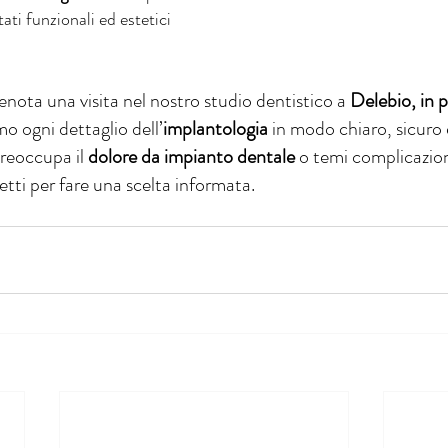
ati funzionali ed estetici 
nota una visita nel nostro studio dentistico a 
Delebio, in p
mo ogni dettaglio dell’
implantologia
 in modo chiaro, sicuro 
preoccupa il 
dolore da impianto dentale
 o temi complicazion
petti per fare una scelta informata.