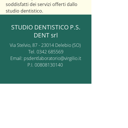
soddisfatti dei servizi offerti dallo
studio dentistico.
STUDIO DENTISTICO P.S.
DENT srl
Via Stelvio,
87 - 23014
Delebio (SO)
Tel.
0342 685569
Email: psdentlaboratorio@virgilio.it
P.I.
00808130140