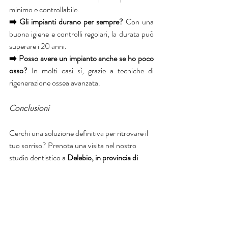
minimo e controllabile.
➡️ Gli impianti durano per sempre?
 Con una 
buona igiene e controlli regolari, la durata può 
superare i 20 anni.
➡️ Posso avere un impianto anche se ho poco 
osso?
 In molti casi sì, grazie a tecniche di 
rigenerazione ossea avanzata.
Conclusioni
Cerchi una soluzione definitiva per ritrovare il 
tuo sorriso? Prenota una visita nel nostro 
studio dentistico a 
Delebio, in provincia di 
Sondrio
. Ti accompagneremo passo dopo 
passo nel tuo 
percorso implantologico
, con 
attenzione, esperienza e le tecnologie più 
avanzate.