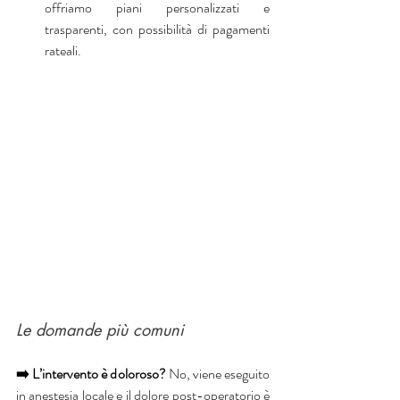
offriamo piani personalizzati e 
trasparenti, con possibilità di pagamenti 
rateali.
Le domande più comuni
➡️ L’intervento è doloroso?
 No, viene eseguito 
in anestesia locale e il dolore post-operatorio è 