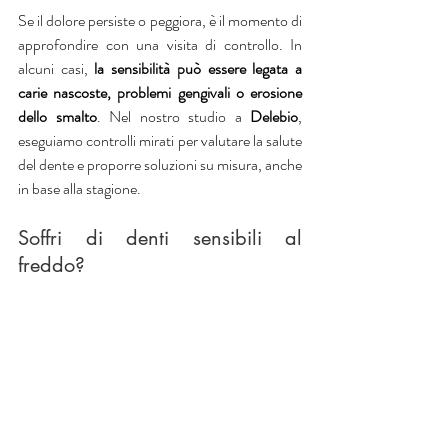
Se il dolore persiste o peggiora, è il momento di 
approfondire con una visita di controllo. In 
alcuni casi, 
la sensibilità può essere legata a 
carie nascoste, problemi gengivali o erosione 
dello smalto
. Nel nostro studio a
 Delebio
, 
eseguiamo controlli mirati per valutare la salute 
del dente e proporre soluzioni su misura, anche 
in base alla stagione.
Soffri di denti sensibili al 
freddo? 
Prenota un controllo presso 
PS Dent a 
Delebio
, in provincia di 
Sondrio. 