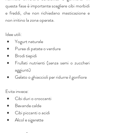
questa fase è importante scegliere cibi morbidi 
e freddi, che non richiedano masticazione e 
non irritino la zona operata.
Idee utili:
Yogurt naturale
Purea di patate o verdure
Brodi tiepidi
Frullati nutrienti (senza semi o zuccheri 
aggiunti)
Gelato o ghiaccioli per ridurre il gonfiore
Evita invece:
Cibi duri o croccanti
Bevande calde
Cibi piccanti o acidi
Alcol e sigarette