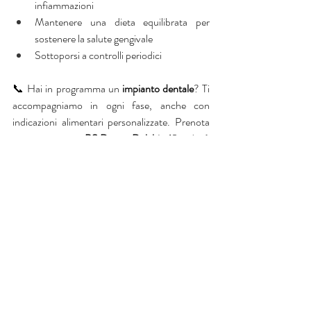
infiammazioni
Mantenere una dieta equilibrata per 
sostenere la salute gengivale
Sottoporsi a controlli periodici
📞 Hai in programma un
 impianto dentale
? Ti 
accompagniamo in ogni fase, anche con 
indicazioni alimentari personalizzate. Prenota 
una visita presso
 PS Dent a Delebio
 (Sondrio) 
e affronta il tuo trattamento in totale serenità.
Post recenti
Mostra tutti