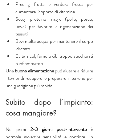
Prediligi frutta e verdura fresca per 
aumentare l’apporto di vitamine
Scegli proteine magre (pollo, pesce, 
uova) per favorire la rigenerazione dei 
tessuti
Bevi molta acqua per mantenere il corpo 
idratato
Evita alcol, fumo e cibi troppo zuccherati 
o infiammatori
Una
 buona alimentazione
 può aiutare a ridurre 
i tempi di recupero e preparare il terreno per 
una guarigione più rapida.
Subito dopo l’impianto: 
cosa mangiare?
Nei primi
 2-3 giorni post-intervento
 è 
normale avvertire sensibilità e gonfiore. In 